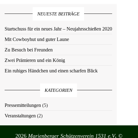
n
laden
Faceboo
immer
k-
entsperr
Beitrag
NEUESTE BEITRÄGE
Beiträge
en
laden
Faceboo
immer
k-
entsperr
Startschuss für ein neues Jahr – Neujahrsschießen 2020
Beiträge
en
Faceboo
immer
Mit Cowboyhut und guter Laune
k-
entsperr
Beiträge
en
Zu Besuch bei Freunden
immer
entsperr
Zwei Prämieren und ein König
en
Ein ruhiges Händchen und einen scharfen Blick
KATEGORIEN
Pressemitteilungen
(5)
Veranstaltungen
(2)
2026
Marienberger Schützenverein 1531 e.V
.
©