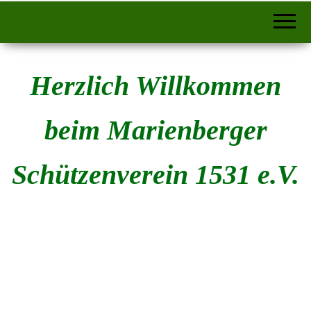
Herzlich Willkommen
beim Marienberger
Schützenverein 1531 e.V.
Mit
dem
Laden
des
Beitrag
s
akzepti
eren
Sie die
Mit
Datens
dem
chutzer
Laden
klärun