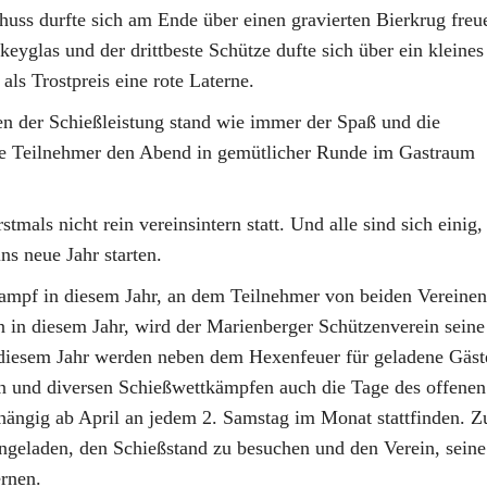
chuss durfte sich am Ende über einen gravierten Bierkrug freu
keyglas und der drittbeste Schütze dufte sich über ein kleines
 als Trostpreis eine rote Laterne.
n der Schießleistung stand wie immer der Spaß und die
le Teilnehmer den Abend in gemütlicher Runde im Gastraum
mals nicht rein vereinsintern statt. Und alle sind sich einig,
s neue Jahr starten.
tkampf in diesem Jahr, an dem Teilnehmer von beiden Vereinen
 in diesem Jahr, wird der Marienberger Schützenverein seine
 diesem Jahr werden neben dem Hexenfeuer für geladene Gäs
gen und diversen Schießwettkämpfen auch die Tage des offenen
hängig ab April an jedem 2. Samstag im Monat stattfinden. Z
eingeladen, den Schießstand zu besuchen und den Verein, seine
rnen.