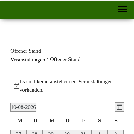
Offener Stand
Offener Stand
Veranstaltungen
Veranstaltungen
Es sind keine anstehenden Veranstaltungen
H
vorhanden.
i
A
V
n
10-08-2026
M
e
w
n
D
K
o
M
D
M
D
F
S
S
r
e
a
s
n
Montag
Dienstag
Mittwoch
Donnerstag
Freitag
Samstag
Sonnta
a
a
i
t
0
0
0
0
0
0
0