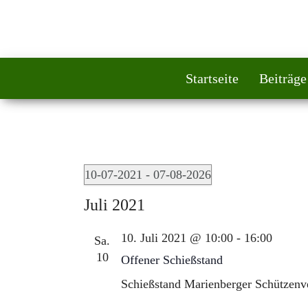
Startseite
Beiträge
Veranstaltungen
10-07-2021
 - 
07-08-2026
D
Juli 2021
a
t
10. Juli 2021 @ 10:00
-
16:00
Sa.
u
10
Offener Schießstand
m
Schießstand
Marienberger Schützenve
w