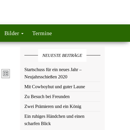
Bilder
Termine
NEUESTE BEITRÄGE
Startschuss für ein neues Jahr –
A
V
L
Neujahrsschießen 2020
e
n
i
Mit Cowboyhut und guter Laune
r
s
s
a
Zu Besuch bei Freunden
i
t
n
Zwei Prämieren und ein König
e
s
c
Ein ruhiges Händchen und einen
t
h
scharfen Blick
a