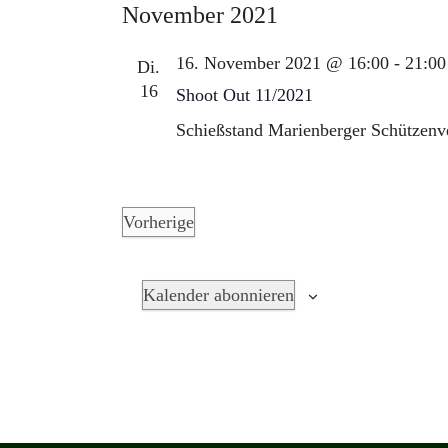
ä
November 2021
h
l
16. November 2021 @ 16:00
-
21:00
Di.
e
16
Shoot Out 11/2021
n
Schießstand
Marienberger Schützenve
.
Vorherige
V
e
Kalender abonnieren
r
a
n
s
t
a