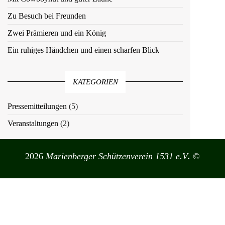
n
a
Zu Besuch bei Freunden
v
Zwei Prämieren und ein König
i
Ein ruhiges Händchen und einen scharfen Blick
g
a
t
KATEGORIEN
i
o
Pressemitteilungen
(5)
n
Veranstaltungen
(2)
2026
Marienberger Schützenverein 1531 e.V
.
©