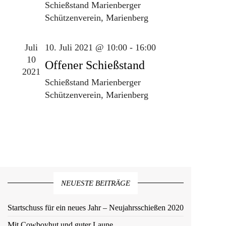
Schießstand
Marienberger
a
ä
t
Schützenverein, Marienberg
l
h
e
t
l
u
Juli
10. Juli 2021 @ 10:00
-
16:00
n
e
10
n
Offener Schießstand
-
n
2021
g
Schießstand
Marienberger
N
.
A
Schützenverein, Marienberg
a
n
s
v
i
i
c
g
h
a
t
e
NEUESTE BEITRÄGE
t
n
i
Startschuss für ein neues Jahr – Neujahrsschießen 2020
-
o
N
Mit Cowboyhut und guter Laune