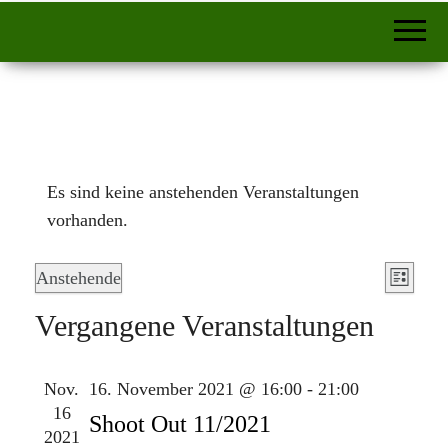
Es sind keine anstehenden Veranstaltungen
vorhanden.
A
V
Anstehende
L
e
n
D
i
Vergangene Veranstaltungen
r
a
s
s
a
t
i
t
n
Nov.
16. November 2021 @ 16:00
-
21:00
u
e
s
c
16
m
Shoot Out 11/2021
t
2021
h
w