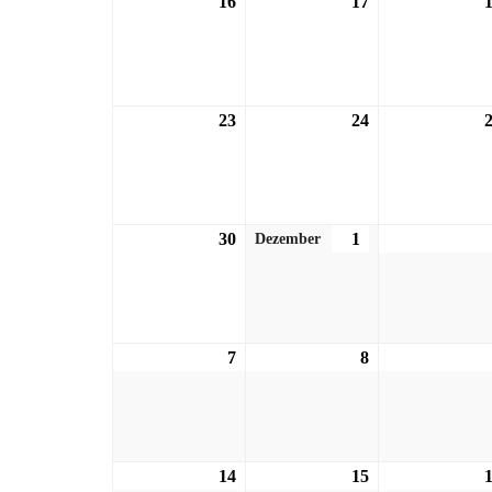
16
16.11.2026
17
17.11.2026
23
23.11.2026
24
24.11.2026
30
30.11.2026
1
01.12.2026
Dezember
7
07.12.2026
8
08.12.2026
14
14.12.2026
15
15.12.2026