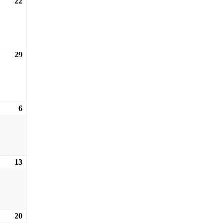
22
22.11.2026
29
29.11.2026
6
06.12.2026
13
13.12.2026
20
20.12.2026