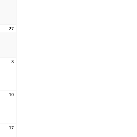
27
27.12.2026
3
03.01.2027
10
10.01.2027
17
17.01.2027