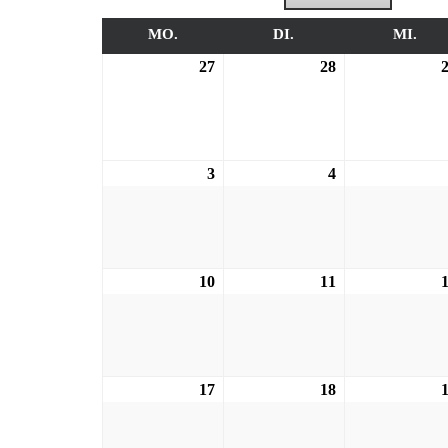
MO.
MONTAG
DI.
DIENSTAG
MI.
MI
27
27.07.2026
28
28.07.2026
3
03.08.2026
4
04.08.2026
10
10.08.2026
11
11.08.2026
17
17.08.2026
18
18.08.2026