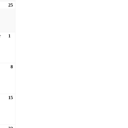
25
25.10.2026
1
01.11.2026
r
8
08.11.2026
15
15.11.2026