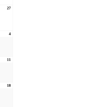
27
27.09.2026
4
04.10.2026
11
11.10.2026
18
18.10.2026