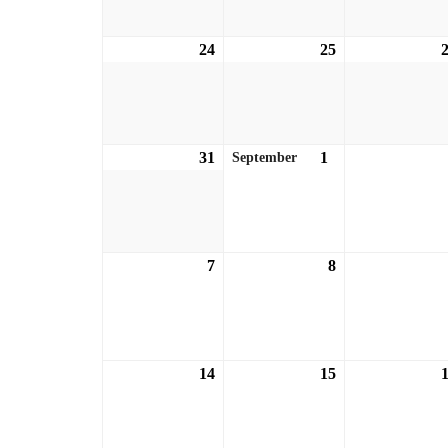
24
24.08.2026
25
25.08.2026
31
31.08.2026
1
01.09.2026
September
7
07.09.2026
8
08.09.2026
14
14.09.2026
15
15.09.2026