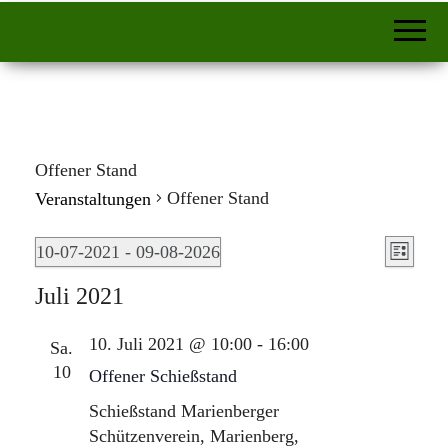
Offener Stand
Offener Stand
Veranstaltungen
A
V
Veranstaltungen
10-07-2021
 - 
09-08-2026
L
e
n
D
i
Juli 2021
r
a
s
s
a
t
10. Juli 2021 @ 10:00
-
16:00
i
Sa.
t
n
u
10
Offener Schießstand
e
s
c
m
t
Schießstand
Marienberger
h
w
a
Schützenverein, Marienberg,
ä