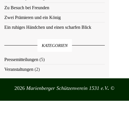
n
a
g
e
v
Zu Besuch bei Freunden
e
n
i
Zwei Prämieren und ein König
n
g
Ein ruhiges Händchen und einen scharfen Blick
a
t
i
KATEGORIEN
o
Pressemitteilungen
(5)
n
Veranstaltungen
(2)
2026
Marienberger Schützenverein 1531 e.V
.
©